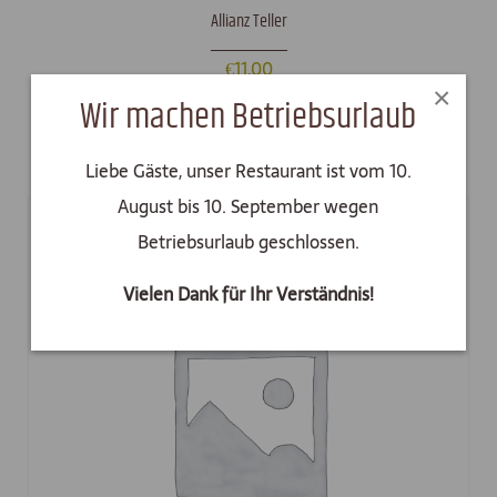
Allianz Teller
€
11,00
×
Wir machen Betriebsurlaub
In den Warenkorb
Liebe Gäste, unser Restaurant ist vom 10.
August bis 10. September wegen
Betriebsurlaub geschlossen.
Vielen Dank für Ihr Verständnis!