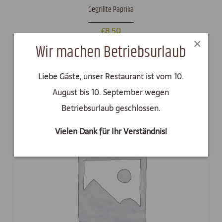
Gegrillte Paprika
€
8,50
×
Wir machen Betriebsurlaub
In den Warenkorb
Liebe Gäste, unser Restaurant ist vom 10.
August bis 10. September wegen
Betriebsurlaub geschlossen.
Vielen Dank für Ihr Verständnis!