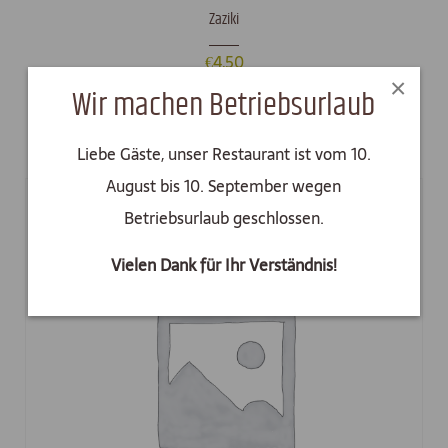
Zaziki
€
4,50
×
Wir machen Betriebsurlaub
In den Warenkorb
Liebe Gäste, unser Restaurant ist vom 10.
August bis 10. September wegen
Betriebsurlaub geschlossen.
Vielen Dank für Ihr Verständnis!