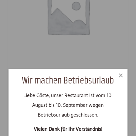
×
Wir machen Betriebsurlaub
Filet á la Metaxa
Liebe Gäste, unser Restaurant ist vom 10.
€
19,50
August bis 10. September wegen
Betriebsurlaub geschlossen.
In den Warenkorb
Vielen Dank für Ihr Verständnis!