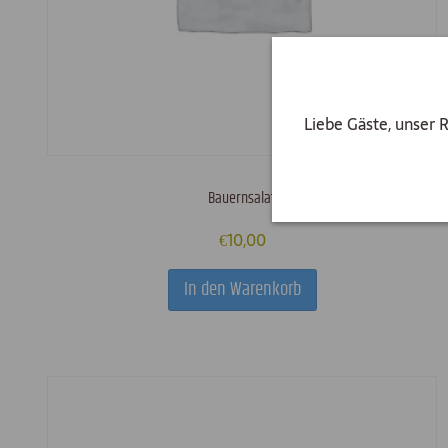
Liebe Gäste, unser 
Bauernsalat
€
10,00
In den Warenkorb