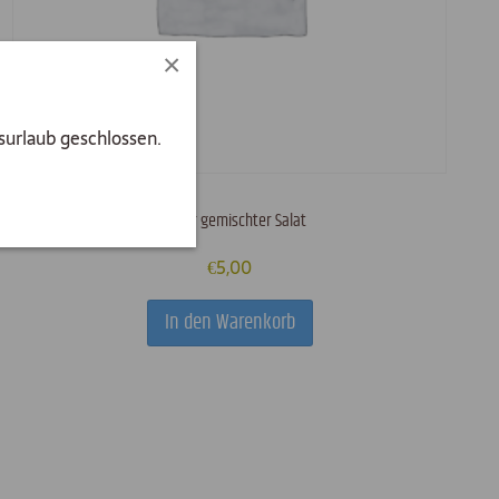
×
surlaub geschlossen.
Kleiner gemischter Salat
€
5,00
In den Warenkorb