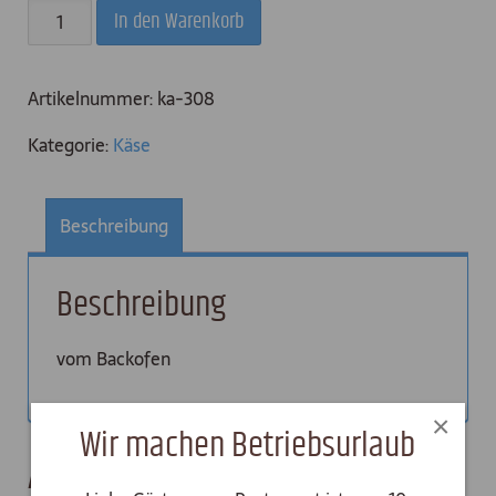
Schafskäse
In den Warenkorb
Menge
Artikelnummer:
ka-308
Kategorie:
Käse
Beschreibung
Beschreibung
vom Backofen
×
Wir machen Betriebsurlaub
Ähnliche Produkte