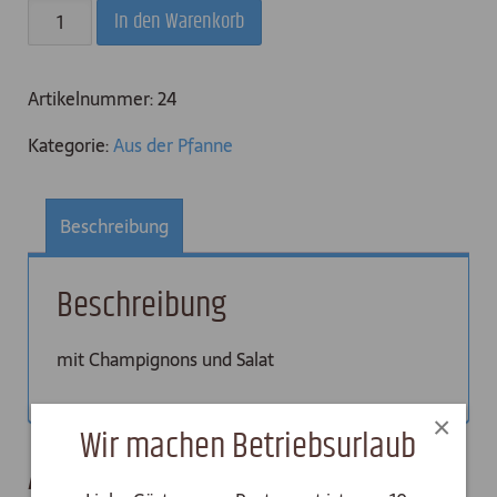
Omelett
In den Warenkorb
Menge
Artikelnummer:
24
Kategorie:
Aus der Pfanne
Beschreibung
Beschreibung
mit Champignons und Salat
×
Wir machen Betriebsurlaub
Ähnliche Produkte