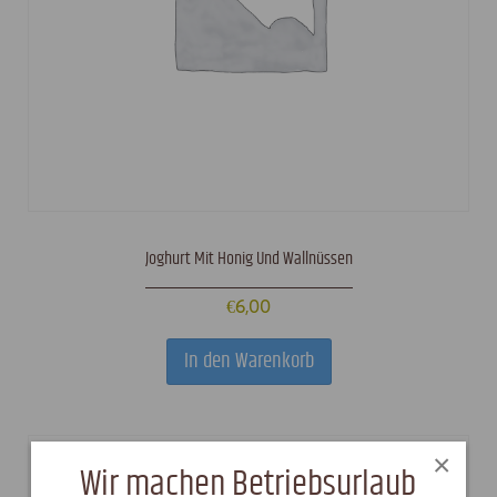
Joghurt Mit Honig Und Wallnüssen
€
6,00
In den Warenkorb
×
Wir machen Betriebsurlaub